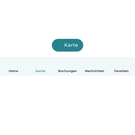
Karte
Home
Suche
Buchungen
Nachrichten
Favoriten
Deutsch
So funktionierts
Hilfe
Bedingungen & Datenschutz
Preise
Impressum