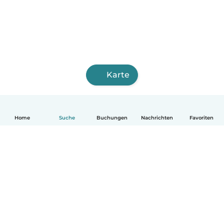
Karte
Home
Suche
Buchungen
Nachrichten
Favoriten
Deutsch
So funktionierts
Hilfe
Bedingungen & Datenschutz
Preise
Impressum