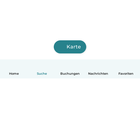
Karte
Home
Suche
Buchungen
Nachrichten
Favoriten
Deutsch
So funktionierts
Hilfe
Bedingungen & Datenschutz
Preise
Impressum