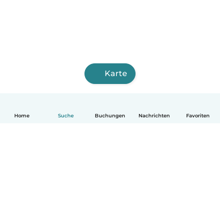
Karte
Home
Suche
Buchungen
Nachrichten
Favoriten
Deutsch
So funktionierts
Hilfe
Bedingungen & Datenschutz
Preise
Impressum