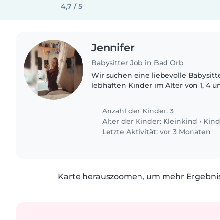
4,7 / 5
Jennifer
Babysitter Job in Bad Orb
Wir suchen eine liebevolle Babysitte
lebhaften Kinder im Alter von 1, 4 u
Zuhause ist voller Energie und Neug
würden uns freuen,..
Anzahl der Kinder: 3
Alter der Kinder:
Kleinkind
•
Kind
Letzte Aktivität: vor 3 Monaten
Karte herauszoomen, um mehr Ergebniss