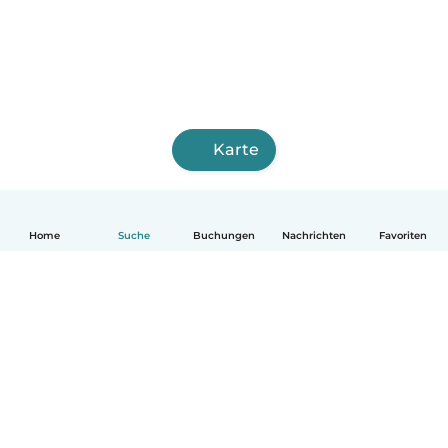
Karte
Home
Suche
Buchungen
Nachrichten
Favoriten
Deutsch
So funktionierts
Hilfe
Bedingungen & Datenschutz
Preise
Impressum