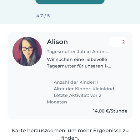
4,7 / 5
Alison
2
Tagesmutter Job in Andernach
Wir suchen eine liebevolle
Tagesmutter für unseren 1-
jährigen Sohn. Er ist neugierig,
ruhig und sehr liebevoll. Wir
Anzahl der Kinder: 1
haben einen Hund, daher sollte
Alter der Kinder:
Kleinkind
die Tagesmutter mit Hunden
Letzte Aktivität: vor 2
vertraut..
Monaten
14,00 €/Stunde
Karte herauszoomen, um mehr Ergebnisse zu
finden.