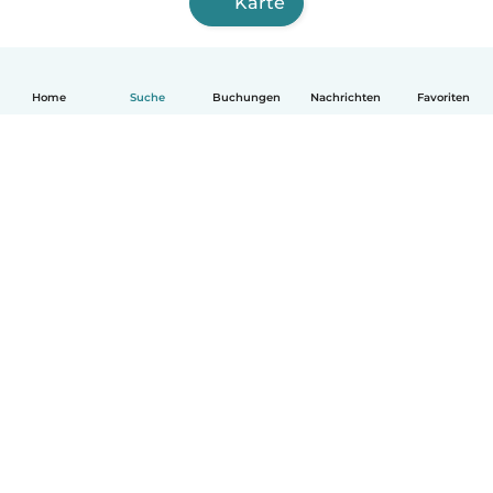
Karte
Home
Suche
Buchungen
Nachrichten
Favoriten
Deutsch
So funktionierts
Hilfe
Bedingungen & Datenschutz
Preise
Impressum
Babysits für Berufstätige
Community Leitfaden