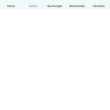
Home
Suche
Buchungen
Nachrichten
Favoriten
Deutsch
So funktionierts
Hilfe
Bedingungen & Datenschutz
Preise
Impressum
Babysits für Berufstätige
Community Leitfaden
© Babysits B.V.