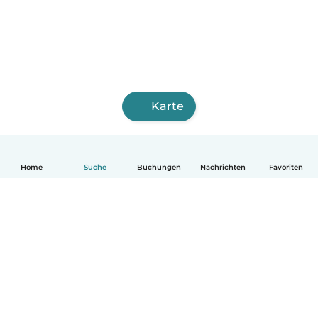
Karte
Home
Suche
Buchungen
Nachrichten
Favoriten
Deutsch
So funktionierts
Hilfe
Bedingungen & Datenschutz
Preise
Impressum