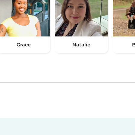
Grace
Natalie
B