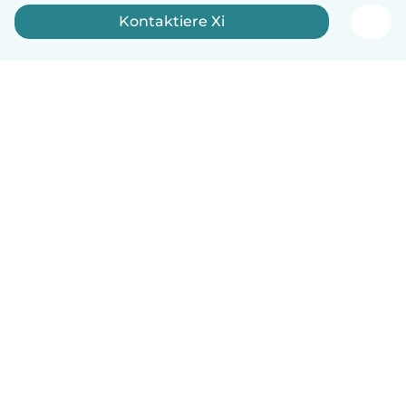
Kontaktiere Xi
Deutsch
So funktionierts
Hilfe
Bedingungen & Datenschutz
Preise
Impressum
Babysits für Berufstätige
Community Leitfaden