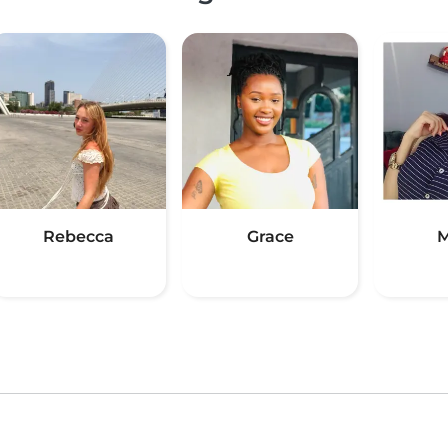
Rebecca
Grace
M