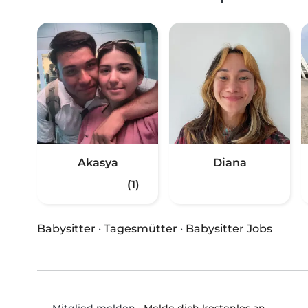
Akasya
Diana
(1)
Babysitter
·
Tagesmütter
·
Babysitter Jobs
•
Melde dich kostenlos an