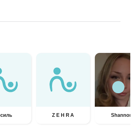
силь
Z E H R A
Shannon