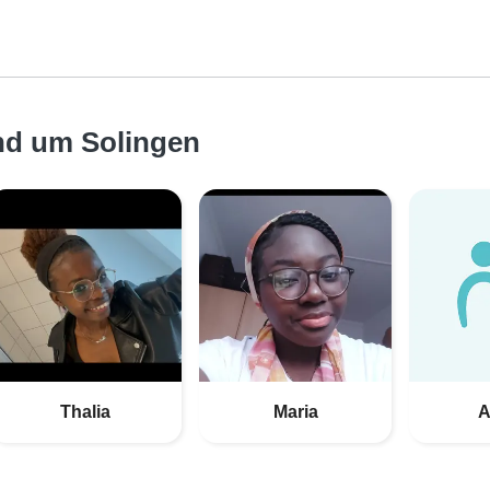
nd um Solingen
Thalia
Maria
А