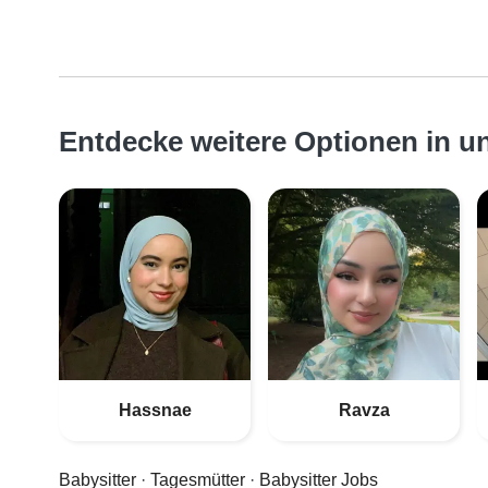
Entdecke weitere Optionen in u
Hassnae
Ravza
Babysitter
·
Tagesmütter
·
Babysitter Jobs