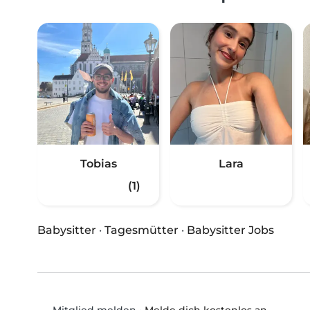
Tobias
Lara
(1)
Babysitter
·
Tagesmütter
·
Babysitter Jobs
•
Melde dich kostenlos an