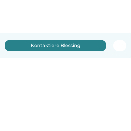
Kontaktiere Blessing
Deutsch
So funktionierts
Hilfe
Bedingungen & Datenschutz
Preise
Impressum