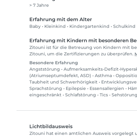
> 7 Jahre
Erfahrung mit dem Alter
Baby
•
Kleinkind
•
Kindergartenkind
•
Schulkind
Erfahrung mit Kindern mit besonderen Be
Zitouni ist für die Betreuung von Kindern mit b
Zitouni, um die Zertifizierungen zu überprüfen.
M
Besondere Erfahrung
Angststörung
•
Aufmerksamkeits-Defizit-Hyperak
(Atriumseptumdefekt, ASD)
•
Asthma
•
Oppositio
Taubheit und Schwerhörigkeit
•
Entwicklungsve
Sprachstörung
•
Epilepsie
•
Essensallergien
•
Häm
eingeschränkt
•
Schlafstörung
•
Tics
•
Sehstörun
Lichtbildausweis
Zitouni hat einen amtlichen Ausweis vorgelegt 