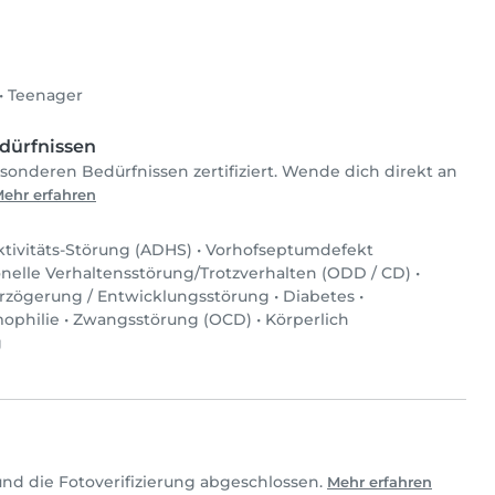
•
Teenager
dürfnissen
esonderen Bedürfnissen zertifiziert. Wende dich direkt an
ehr erfahren
tivitäts-Störung (ADHS)
•
Vorhofseptumdefekt
nelle Verhaltensstörung/Trotzverhalten (ODD / CD)
•
rzögerung / Entwicklungsstörung
•
Diabetes
•
ophilie
•
Zwangsstörung (OCD)
•
Körperlich
g
und die Fotoverifizierung abgeschlossen.
Mehr erfahren