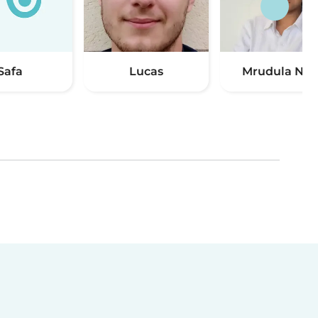
Safa
Lucas
Mrudula Niti