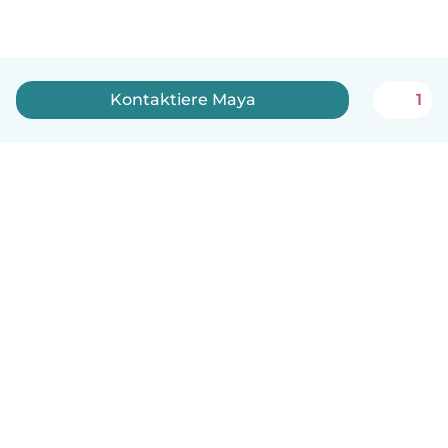
Kontaktiere Maya
1
Deutsch
So funktionierts
Hilfe
Bedingungen & Datenschutz
Preise
Impressum
Babysits für Berufstätige
Community Leitfaden