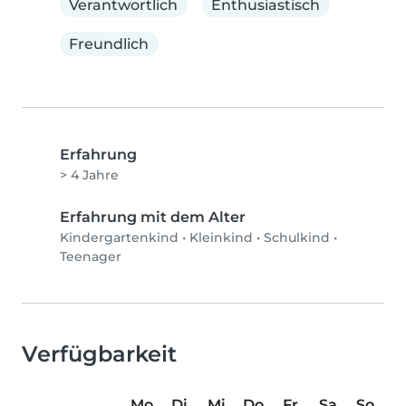
Verantwortlich
Enthusiastisch
Freundlich
Erfahrung
> 4 Jahre
Erfahrung mit dem Alter
Kindergartenkind
•
Kleinkind
•
Schulkind
•
Teenager
Verfügbarkeit
Mo
Di
Mi
Do
Fr
Sa
So