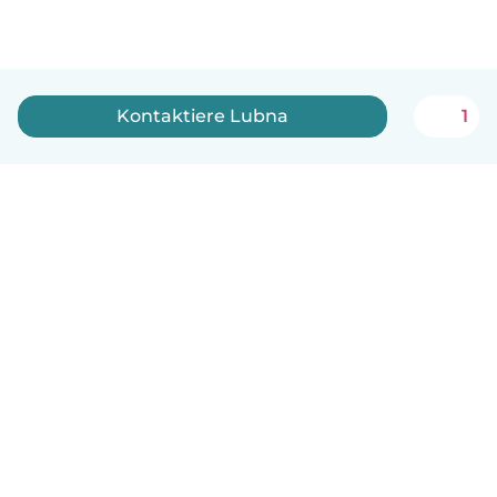
Kontaktiere Lubna
1
Deutsch
So funktionierts
Hilfe
Bedingungen & Datenschutz
Preise
Impressum
Babysits für Berufstätige
Community Leitfaden