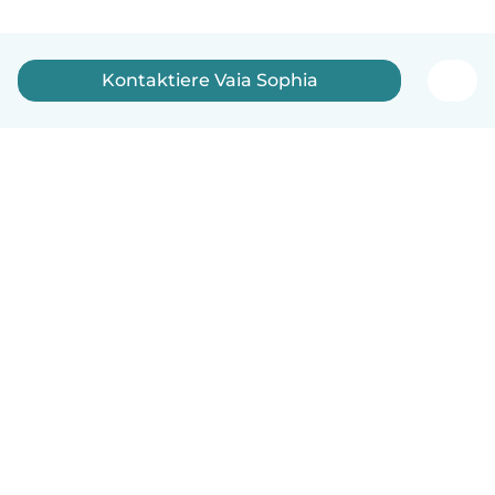
Kontaktiere Vaia Sophia
Deutsch
So funktionierts
Hilfe
Bedingungen & Datenschutz
Preise
Impressum
Babysits für Berufstätige
Community Leitfaden