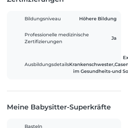
Bildungsniveau
Höhere Bildung
Professionelle medizinische
Ja
Zertifizierungen
E
Ausbildungsdetails
Krankenschwester,Case
im Gesundheits-und S
Meine Babysitter-Superkräfte
Basteln