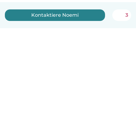
Kontaktiere Noemi
3
Deutsch
So funktionierts
Hilfe
Bedingungen & Datenschutz
Preise
Impressum
Babysits für Berufstätige
Community Leitfaden