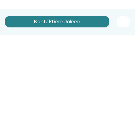
Kontaktiere Joleen
Deutsch
So funktionierts
Hilfe
Bedingungen & Datenschutz
Preise
Impressum
Babysits für Berufstätige
Community Leitfaden