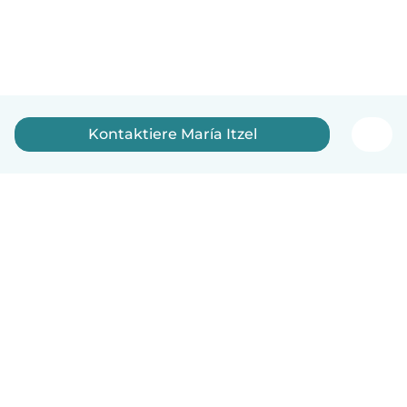
Kontaktiere María Itzel
Deutsch
So funktionierts
Hilfe
Bedingungen & Datenschutz
Preise
Impressum