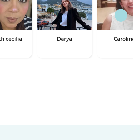
th cecilia
Darya
Carolina