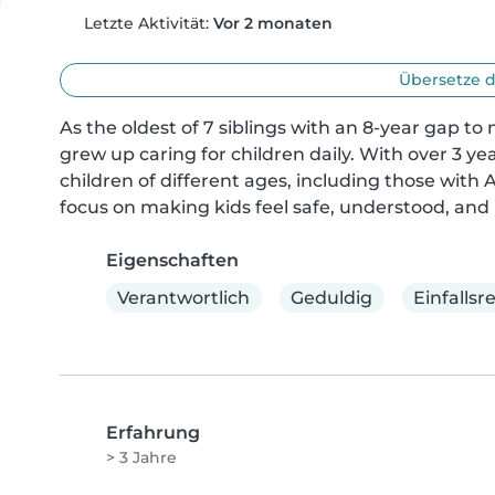
Letzte Aktivität:
Vor 2 monaten
Übersetze d
As the oldest of 7 siblings with an 8-year gap to m
grew up caring for children daily. With over 3 ye
children of different ages, including those with A
focus on making kids feel safe, understood, and h
Eigenschaften
Verantwortlich
Geduldig
Einfallsr
Erfahrung
> 3 Jahre