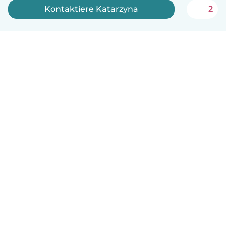
Kontaktiere Katarzyna
2
Deutsch
So funktionierts
Hilfe
Bedingungen & Datenschutz
Preise
Impressum
Babysits für Berufstätige
Community Leitfaden