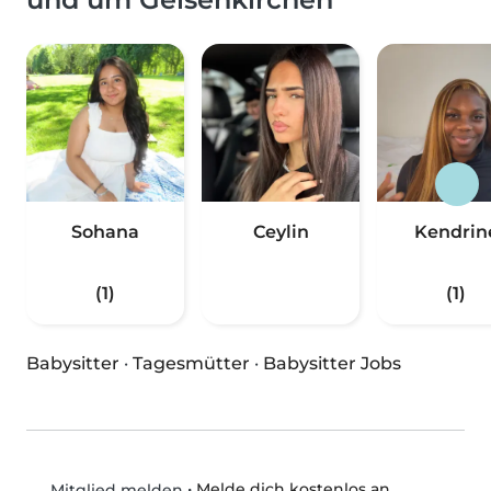
Sohana
Ceylin
Kendrin
(1)
(1)
Babysitter
·
Tagesmütter
·
Babysitter Jobs
•
Melde dich kostenlos an
Mitglied melden