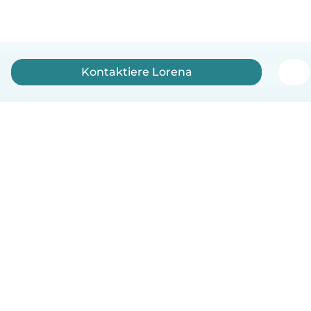
Kontaktiere Lorena
Deutsch
So funktionierts
Hilfe
Bedingungen & Datenschutz
Preise
Impressum
Babysits für Berufstätige
Community Leitfaden
© Babysits B.V.