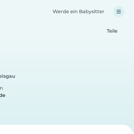
Werde ein Babysitter
Teile
reisgau
hn
nde