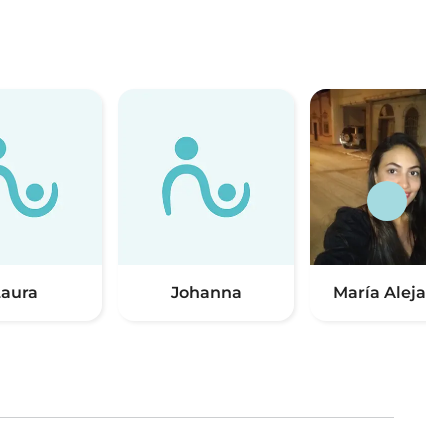
aura
Johanna
María Alejand