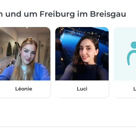
n und um Freiburg im Breisgau
Léonie
Luci
L