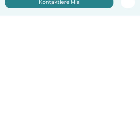
Kontaktiere Mia
Jetzt anmelden
Deutsch
So funktionierts
Hilfe
Bedingungen & Datenschutz
Preise
Impressum
Babysits für Berufstätige
Community Leitfaden