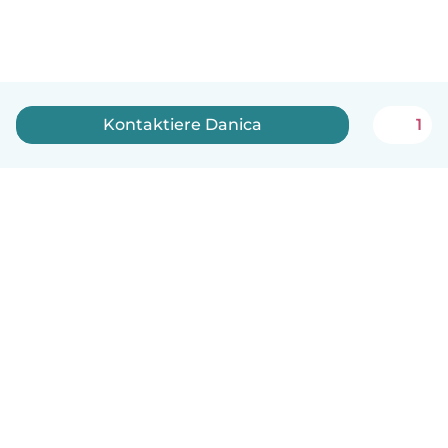
Kontaktiere Danica
1
Deutsch
So funktionierts
Hilfe
Bedingungen & Datenschutz
Preise
Impressum