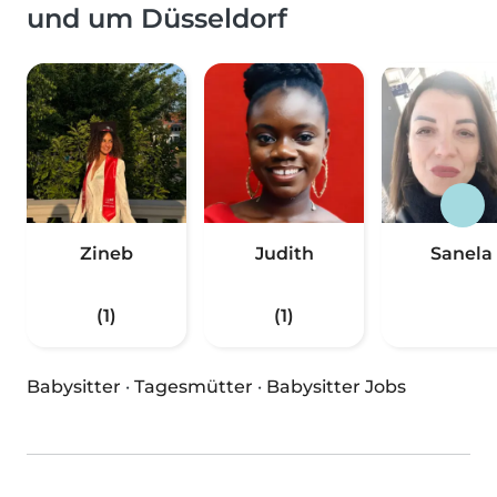
und um Düsseldorf
Zineb
Judith
Sanela
(1)
(1)
Babysitter
·
Tagesmütter
·
Babysitter Jobs