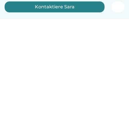
Kontaktiere Sara
Deutsch
So funktionierts
Hilfe
Bedingungen & Datenschutz
Preise
Impressum
Babysits für Berufstätige
Community Leitfaden