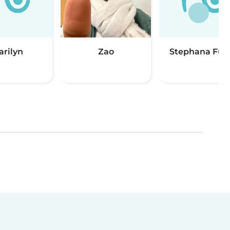
arilyn
Zao
Stephana Fula