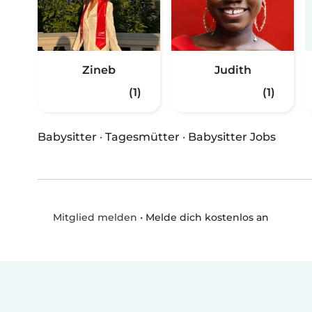
Zineb
Judith
(1)
(1)
Babysitter
·
Tagesmütter
·
Babysitter Jobs
•
Melde dich kostenlos an
Mitglied melden