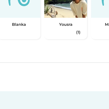
Blanka
Yousra
M
(1)