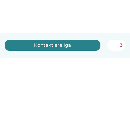
Kontaktiere Iga
3
Deutsch
So funktionierts
Hilfe
Bedingungen & Datenschutz
Preise
Impressum