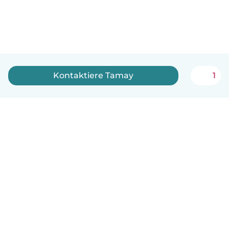
Kontaktiere Tamay
1
Deutsch
So funktionierts
Hilfe
Bedingungen & Datenschutz
Preise
Impressum