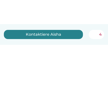
Kontaktiere Aisha
4
Deutsch
So funktionierts
Hilfe
Bedingungen & Datenschutz
Preise
Impressum