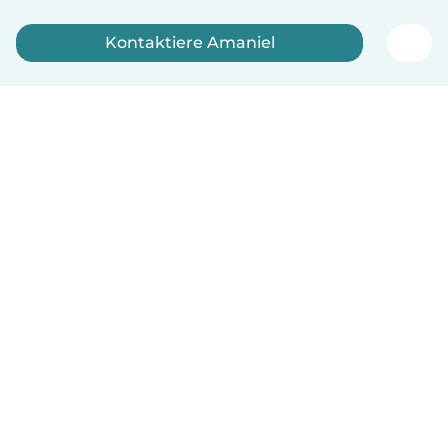
Kontaktiere Amaniel
Jetzt anmelden
Deutsch
So funktionierts
Hilfe
Bedingungen & Datenschutz
Preise
Impressum
Babysits für Berufstätige
Community Leitfaden