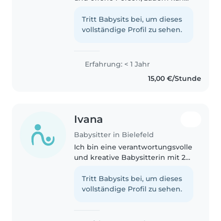
ich auch sehr gut mit Kindern
umgehen sei es ein klein oder
Tritt Babysits bei, um dieses
Schulkind und ich bin bereit um
vollständige Profil zu sehen.
Kinder zu betreuen.
Erfahrung: < 1 Jahr
15,00 €/Stunde
Ivana
Babysitter in Bielefeld
Ich bin eine verantwortungsvolle
und kreative Babysitterin mit 2
Jahre Erfahrung in der
Betreuung von Kindern jeden
Tritt Babysits bei, um dieses
Alters. Ich spreche fließend
vollständige Profil zu sehen.
Deutsch, Bosnisch, Kroatisch,
Serbisch..