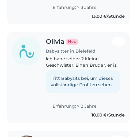
besonders mit besonderen
Erfahrung: > 3 Jahre
Bedürfnissen. Mit drei Jahren
13,00 €/Stunde
Erfahrung in der Betreuung von
Babys,..
Olivia
Neu
Babysitter in Bielefeld
Ich habe selber 2 kleine
Geschwister. Einen Bruder, er ist
fast 3 Jahre alt und eine
Schwester, sie ist fast 6 Jahre alt.
Tritt Babysits bei, um dieses
Daher habe ich viel Erfahrung
vollständige Profil zu sehen.
mit Kindern. Ich spiele und..
Erfahrung: > 2 Jahre
10,00 €/Stunde