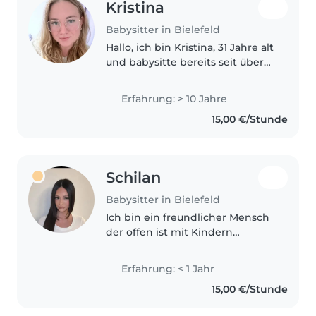
Kristina
Babysitter in Bielefeld
Hallo, ich bin Kristina, 31 Jahre alt
und babysitte bereits seit über
zehn Jahren bei verschiedenen
Familien. Außerdem habe ich
Erfahrung: > 10 Jahre
drei Nichten, auf die ich
15,00 €/Stunde
regelmäßig aufpasse. Der
Umgang..
Schilan
Babysitter in Bielefeld
Ich bin ein freundlicher Mensch
der offen ist mit Kindern
umzugehen und gemeinsam
Spaß zu haben. Ich freue mich
Erfahrung: < 1 Jahr
Dinge mit Ihnen zu
15,00 €/Stunde
unternehmen und ihnen
hilfreiches beizubringen.