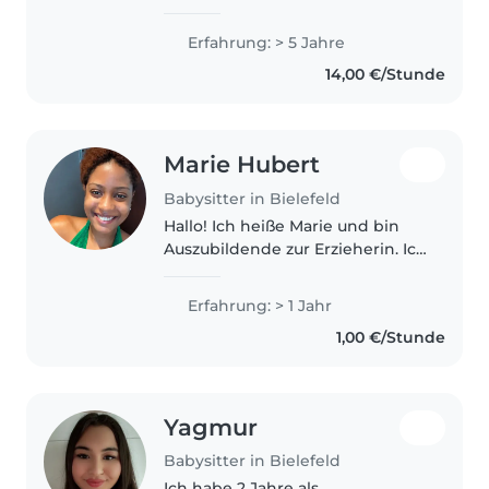
alt. Ich bin zum Studieren nach
Bielefeld gezogen und derzeit
Erfahrung: > 5 Jahre
auf der Suche nach einer
14,00 €/Stunde
Nebentätigkeit. Mit dem
Babysitten..
Marie Hubert
Babysitter in Bielefeld
Hallo! Ich heiße Marie und bin
Auszubildende zur Erzieherin. Ich
bin zuverlässig, geduldig und
liebe die Arbeit mit Kindern. Ich
Erfahrung: > 1 Jahr
spiele, bastle, lese gerne vor und
1,00 €/Stunde
sorge für eine sichere..
Yagmur
Babysitter in Bielefeld
Ich habe 2 Jahre als