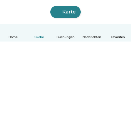
Karte
Home
Suche
Buchungen
Nachrichten
Favoriten
Deutsch
So funktionierts
Hilfe
Bedingungen & Datenschutz
Preise
Impressum
Babysits für Berufstätige
Community Leitfaden