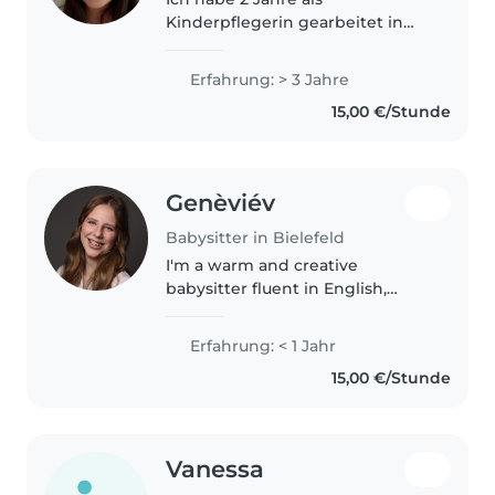
Kinderpflegerin gearbeitet in
einer Montessori Kita und
arbeite der Zeit seit einem Jahr
Erfahrung: > 3 Jahre
als schulbegleiterin in einer
15,00 €/Stunde
Förderschule für Schüler die
Motorisch und..
Genèviév
Babysitter in Bielefeld
I'm a warm and creative
babysitter fluent in English,
German, and Russian. My passion
lies in engaging with babies,
Erfahrung: < 1 Jahr
toddlers, and preschoolers
15,00 €/Stunde
through drawing, crafts, music,
and games...
Vanessa