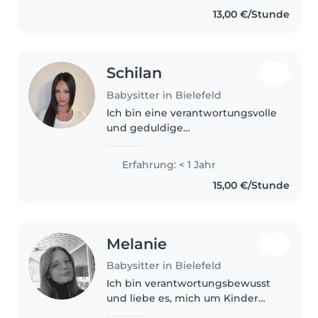
welche ich mache erfahrung mit
13,00 €/Stunde
Grundschulkindern. Durch das
Ehrenamt..
Schilan
Babysitter in Bielefeld
Ich bin eine verantwortungsvolle
und geduldige
Betreuungsperson für
Grundschulkinder,
Erfahrung: < 1 Jahr
Vorschulkinder und Teenager.
15,00 €/Stunde
Ich liebe es, zu malen,
vorzulesen, Sprachen zu fördern,
Bastelideen..
Melanie
Babysitter in Bielefeld
Ich bin verantwortungsbewusst
und liebe es, mich um Kinder
aller Altersstufen zu kümmern,