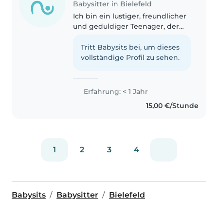
Babysitter in Bielefeld
Ich bin ein lustiger, freundlicher
und geduldiger Teenager, der
gerne mit Kindern spielt und
ihnen bei den Hausaufgaben
Tritt Babysits bei, um dieses
hilft. Ich habe Erfahrung mit
vollständige Profil zu sehen.
Kindern jeden Alters und bin
auch..
Erfahrung: < 1 Jahr
15,00 €/Stunde
1
2
3
4
Babysits
Babysitter
Bielefeld