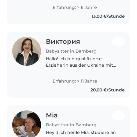
Bamberg :) Ich passe seit über
Erfahrung: > 6 Jahre
fünf Jahren auf die 3 Kinder von
13,00 €/Stunde
unseren Nachbarn aus meiner..
Виктория
Babysitter in Bamberg
Hallo! Ich bin qualifizierte
Erzieherin aus der Ukraine mit
Herz und Seele. Ich liebe es, die
Welt durch die Augen der
Erfahrung: > 11 Jahre
Kinder zu sehen und mit ihnen
20,00 €/Stunde
aktiv zu sein. Ich bin sehr
haustierfreundlich,..
Mia
Babysitter in Bamberg
Hey :) Ich heiße Mia, studiere an