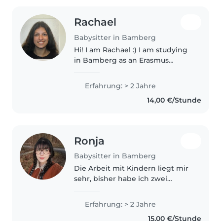
Rachael
Babysitter in Bamberg
Hi! I am Rachael :) I am studying
in Bamberg as an Erasmus
student with a b1 / b2 level of
german. my primary language is
Erfahrung: > 2 Jahre
english! i am talkative and love
14,00 €/Stunde
fun little crafts. i'd love..
Ronja
Babysitter in Bamberg
Die Arbeit mit Kindern liegt mir
sehr, bisher habe ich zwei
Kinderkurse in Ateliers leiten
und mit gestalten dürfen und
Erfahrung: > 2 Jahre
eine Grundschulklasse mit
15,00 €/Stunde
besonderen Bedürfnissen