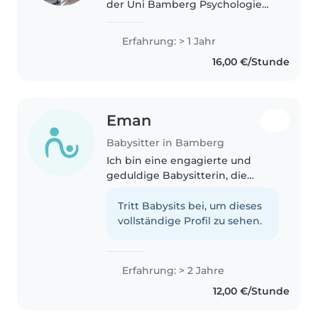
der Uni Bamberg Psychologie
und bin 21 Jahre alt. Erfahrung
mit Kindern habe ich vor allem
Erfahrung: > 1 Jahr
durch meine kleine Schwester
16,00 €/Stunde
und Verwandtschaft. Zusätzlich..
Eman
Babysitter in Bamberg
Ich bin eine engagierte und
geduldige Babysitterin, die
gerne mit Kindern jeden Alters
arbeitet, insbesondere mit
Tritt Babysits bei, um dieses
Babys, Kleinkindern und
vollständige Profil zu sehen.
Vorschulkindern. Ich habe
Erfahrung in der..
Erfahrung: > 2 Jahre
12,00 €/Stunde