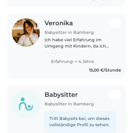
(ADHS/ Autismus)..
Veronika
Babysitter in Bamberg
Ich habe viel Erfahrung im
Umgang mit Kindern, da ich
mich seit meiner Kindheit um
meinen jüngeren Bruder und
Erfahrung: > 4 Jahre
meine Schwester gekümmert
15,00 €/Stunde
habe. Außerdem habe ich auch
oft auf meine Cousins..
Babysitter
Babysitter in Bamberg
Tritt Babysits bei, um dieses
vollständige Profil zu sehen.