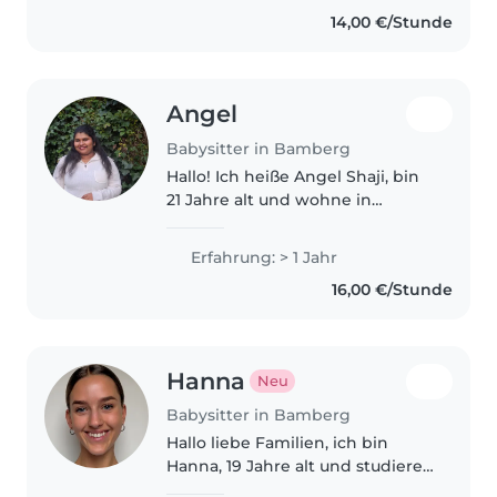
spielen spazieren alles mögliche
14,00 €/Stunde
Habe auch auf meine
Geschwister..
Angel
Babysitter in Bamberg
Hallo! Ich heiße Angel Shaji, bin
21 Jahre alt und wohne in
Bamberg. Ab September
beginne ich meine Ausbildung
Erfahrung: > 1 Jahr
zur Pflegefachfrau. Ich spreche
16,00 €/Stunde
Deutsch und Englisch, meine
Muttersprache..
Hanna
Neu
Babysitter in Bamberg
Hallo liebe Familien, ich bin
Hanna, 19 Jahre alt und studiere
im 2. Semester iBWL hier in