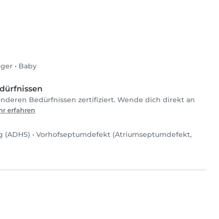
ager
•
Baby
dürfnissen
onderen Bedürfnissen zertifiziert. Wende dich direkt an
r erfahren
ng (ADHS)
•
Vorhofseptumdefekt (Atriumseptumdefekt,