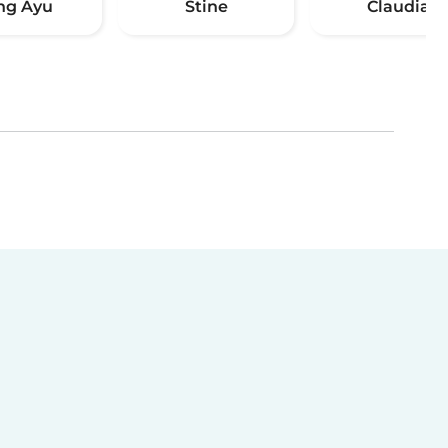
ng Ayu
Stine
Claudia