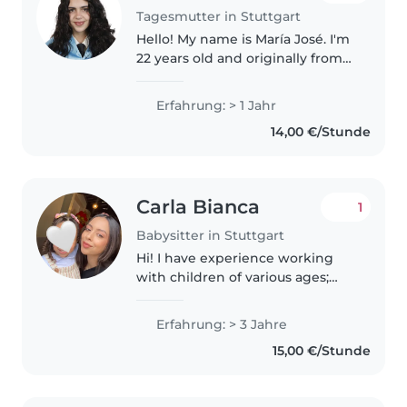
Tagesmutter in Stuttgart
Hello! My name is María José. I'm
22 years old and originally from
Spain. I recently worked as an au
pair in Kempten, Germany,
Erfahrung: > 1 Jahr
where I took care of four
14,00 €/Stunde
children aged 4, 6, 8, and..
Carla Bianca
1
Babysitter in Stuttgart
Hi! I have experience working
with children of various ages;
since 2022, I have worked as a
children's party entertainer, and
Erfahrung: > 3 Jahre
since 2023, as a secretary at a
15,00 €/Stunde
kindergarten. Due to my..