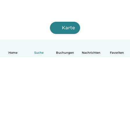
Karte
Home
Suche
Buchungen
Nachrichten
Favoriten
Deutsch
So funktionierts
Hilfe
Bedingungen & Datenschutz
Preise
Impressum
Babysits für Berufstätige
Community Leitfaden