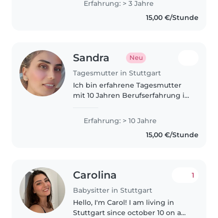
Erfahrung: > 3 Jahre
gearbeitet und habe auch
15,00 €/Stunde
Erfahrung mit meinen Nichten
und Neffen...
Sandra
Neu
Tagesmutter in Stuttgart
Ich bin erfahrene Tagesmutter
mit 10 Jahren Berufserfahrung in
der Betreuung von Kleinkindern
und Babys. Ich bringe Geduld,
Erfahrung: > 10 Jahre
Ruhe und Freundlichkeit mit
15,00 €/Stunde
und spreche Deutsch, Englisch..
Carolina
1
Babysitter in Stuttgart
Hello, I'm Carol! I am living in
Stuttgart since october 10 on a