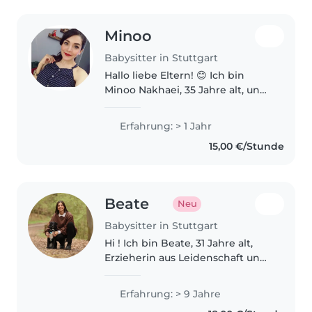
Minoo
Babysitter in Stuttgart
Hallo liebe Eltern! 😊 Ich bin
Minoo Nakhaei, 35 Jahre alt, und
freue mich darauf, Ihre Kinder
liebevoll und zuverlässig zu
Erfahrung: > 1 Jahr
betreuen. Ich habe Grafikdesign
15,00 €/Stunde
und Puppenspiel studiert..
Beate
Neu
Babysitter in Stuttgart
Hi ! Ich bin Beate, 31 Jahre alt,
Erzieherin aus Leidenschaft und
wahrscheinlich die Person, die
auch beim Versteckspielen noch
Erfahrung: > 9 Jahre
Spaß hat. 😄 Beruflich arbeite ich