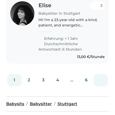
Elise
2
Babysitter in Stuttgart
Hi! I'm a 23-year-old with a kind,
patient, and energetic
personality. Certified in first aid, I
create a safe and nurturing
Erfahrung: < 1 Jahr
environment for your little ones.
Durchschnittliche
I previously worked in..
Antwortzeit: 6 Stunden
13,00 €/Stunde
1
2
3
4
...
6
Babysits
Babysitter
Stuttgart