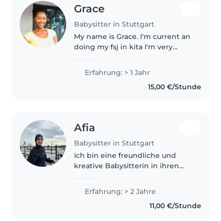
Grace
Babysitter in Stuttgart
My name is Grace. I'm current an
doing my fsj in kita I'm very
friendly and I play with children
very well. I'm responsible and
Erfahrung: > 1 Jahr
patient.
15,00 €/Stunde
Afia
Babysitter in Stuttgart
Ich bin eine freundliche und
kreative Babysitterin in ihren
20ern mit 2 Jahren Erfahrung in
der Kinderbetreuung. Ich
Erfahrung: > 2 Jahre
spreche Deutsch, Englisch, Hindi
11,00 €/Stunde
und Urdu und bin Erste-Hilfe-
zertifiziert...