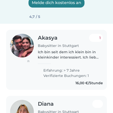
Melde dich kostenlos an
4,7 / 5
Akasya
1
Babysitter in Stuttgart
Ich bin seit dem ich klein bin in
kleinkinder interessiert. Ich liebe
(1)
es Zeit mit ihnen zu verbringen
und auch neue Entwicklungen
Erfahrung: > 7 Jahre
zu sehen. Ich habe seit dem ich 7
Verifizierte Buchungen: 1
bin Erfahrungen..
16,00 €/Stunde
Diana
Babysitter in Stuttgart