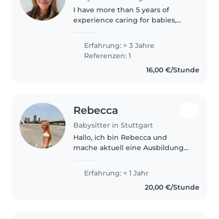
I have more than 5 years of
experience caring for babies,
toddlers, and preschoolers. I am
currently studying at University
Erfahrung: > 3 Jahre
of Gavle, in Sweden (but
Referenzen: 1
remotely) and will be getting
16,00 €/Stunde
my..
Rebecca
Babysitter in Stuttgart
Hallo, ich bin Rebecca und
mache aktuell eine Ausbildung
zur Erzieherin. Ich bin geduldig,
ruhig, verantwortungsvoll und
Erfahrung: < 1 Jahr
habe durch meine Ausbildung
20,00 €/Stunde
bereits viel Erfahrung im
Umgang..