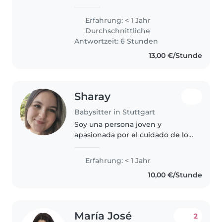
working holiday visa and I would
love to work with children
Erfahrung: < 1 Jahr
during my time in Germany. I
Durchschnittliche
would describe myself as a..
Antwortzeit: 6 Stunden
13,00 €/Stunde
Sharay
Babysitter in Stuttgart
Soy una persona joven y
apasionada por el cuidado de los
más pequeños. Me encanta
dibujar, leer y hacer
Erfahrung: < 1 Jahr
manualidades con ellos. Estudio
10,00 €/Stunde
Atención a Personas en
Situación de Dependencia..
María José
2