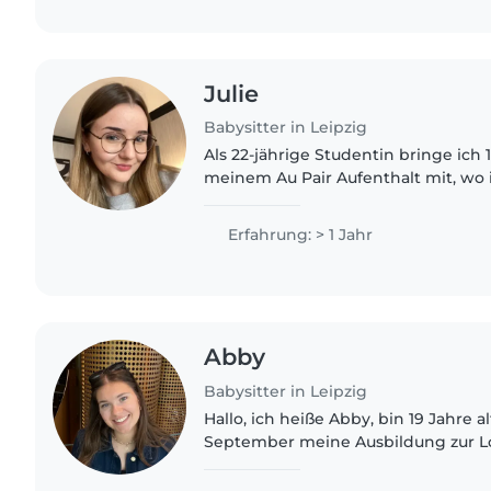
Julie
Babysitter in Leipzig
Als 22-jährige Studentin bringe ich 
meinem Au Pair Aufenthalt mit, wo i
Zwillingen, sowie einer 9 Jährigen 
eine super schöne..
Erfahrung: > 1 Jahr
Abby
Babysitter in Leipzig
Hallo, ich heiße Abby, bin 19 Jahre 
September meine Ausbildung zur Lo
Ich habe mich für diesen Beruf ents
gerne mit Menschen..