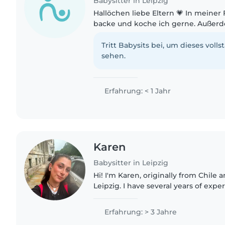
Babysitter in Leipzig
Hallöchen liebe Eltern 💗 In meiner Freizeit zeichne,
backe und koche ich gerne. Außerde
und spiele Volleyball. Ich würde mich
kreativ und geduldig..
Tritt Babysits bei, um dieses volls
sehen.
Erfahrung: < 1 Jahr
Karen
Babysitter in Leipzig
Hi! I'm Karen, originally from Chile a
Leipzig. I have several years of expe
children from newborns to 12 years o
safe,..
Erfahrung: > 3 Jahre