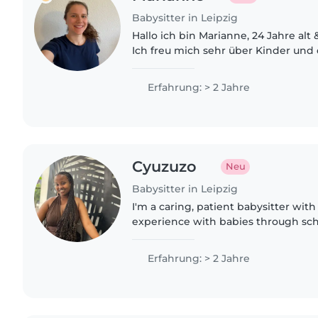
Babysitter in Leipzig
Hallo ich bin Marianne, 24 Jahre alt
Ich freu mich sehr über Kinder und
vor einigen Jahren neben meiner A
angefangen als Nanny zu arbeiten..
Erfahrung: > 2 Jahre
Cyuzuzo
Neu
Babysitter in Leipzig
I'm a caring, patient babysitter with
experience with babies through sch
love creative activities like drawin
helping with chores,..
Erfahrung: > 2 Jahre