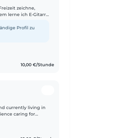
m lerne ich E-Gitarre
 selbst als offen,
tändige Profil zu
10,00 €/Stunde
nd currently living in
rience caring for
ld. I love creating a