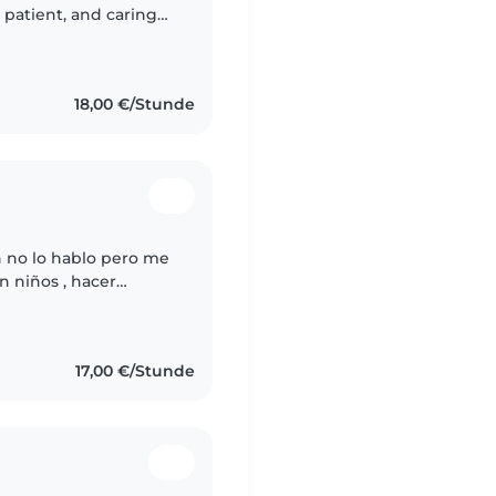
, patient, and caring
r children of
18,00 €/Stunde
n no lo hablo pero me
n niños , hacer
e sus clases , soy muy
17,00 €/Stunde