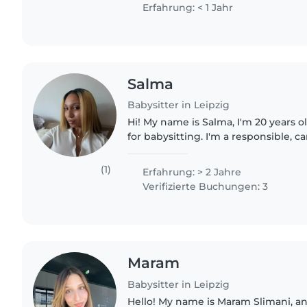
level, which..
Erfahrung: < 1 Jahr
Salma
Babysitter in Leipzig
Hi! My name is Salma, I'm 20 years ol
for babysitting. I'm a responsible, caring, patient, and
reliable person who genuinely enj
with children...
(1)
Erfahrung: > 2 Jahre
Verifizierte Buchungen: 3
Maram
Babysitter in Leipzig
Hello! My name is Maram Slimani, an