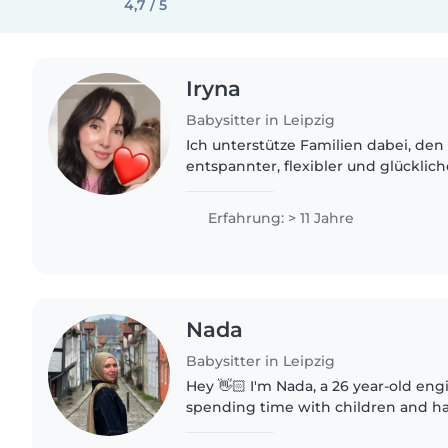
4,7 / 5
Iryna
Babysitter in Leipzig
Ich unterstütze Familien dabei, den
entspannter, flexibler und glücklich
meiner Hilfe gewinnen Sie wertvolle 
sich selbst,..
Erfahrung: > 11 Jahre
Nada
Babysitter in Leipzig
Hey 👋🏻 I'm Nada, a 26 year-old engi
spending time with children and hav
their energy and curiosity 🧐 I spe