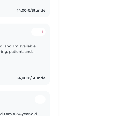
14,00 €/Stunde
1
d, and I'm available
oys spending time
14,00 €/Stunde
d I am a 24-year-old