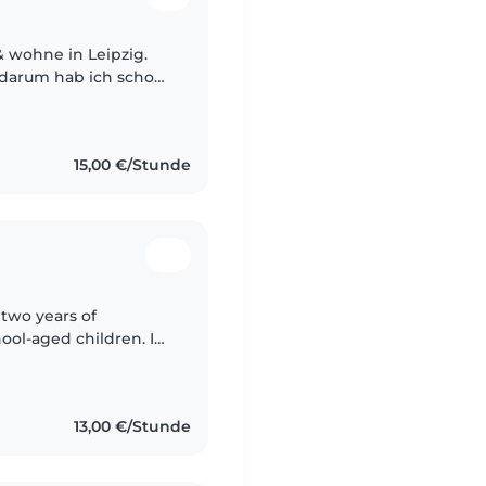
 & wohne in Leipzig.
 darum hab ich schon
usbildung
15,00 €/Stunde
 two years of
ool-aged children. I
g and music, and enjoy
13,00 €/Stunde