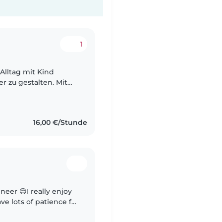
1
 Alltag mit Kind
er zu gestalten. Mit
Zeit zurück – Zeit für
16,00 €/Stunde
neer 😊I really enjoy
e lots of patience for
ak German at an A2–B1