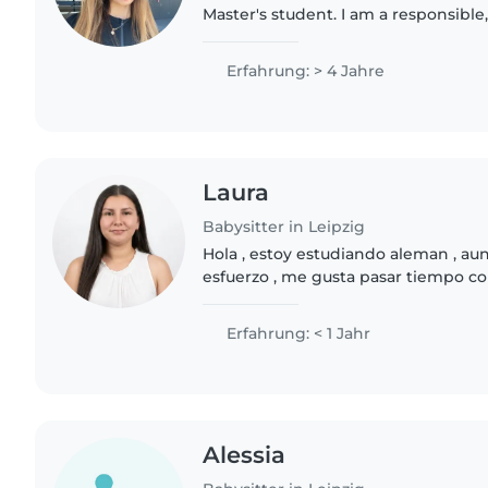
Master's student. I am a responsible
person with experience looking afte
different ages. I..
Erfahrung: > 4 Jahre
Laura
Babysitter in Leipzig
Hola , estoy estudiando aleman , au
esfuerzo , me gusta pasar tiempo co
actividades , llevarlos y recogerlos d
responsable..
Erfahrung: < 1 Jahr
Alessia