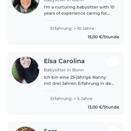
I'm a nurturing babysitter with 10
years of experience caring for
children of all ages. Fluent in
English and Italian, I specialize in
Erfahrung: > 10 Jahre
supporting kids with ADHD
15,00 €/Stunde
through creative activities..
Elsa Carolina
Babysitter in Bonn
Ich bin eine 25-jährige Nanny
mit drei Jahren Erfahrung in der
Betreuung von Kindern im Alter
von 1 bis 10 Jahren. Ich bin
Erfahrung: > 5 Jahre
verantwortungsbewusst, fröhlich
13,00 €/Stunde
und kreativ. Zu meinen
Lieblingsbeschäftigungen..