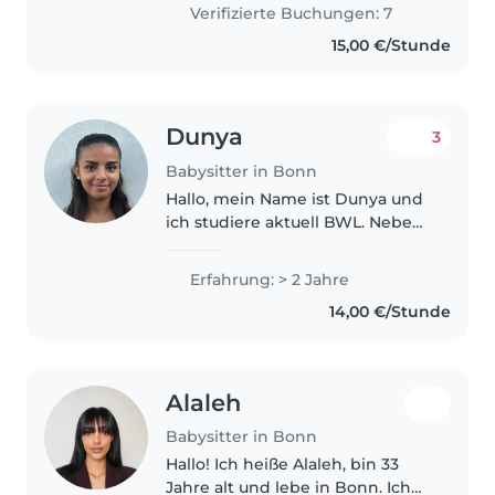
immer um meinen jüngeren
Verifizierte Buchungen: 7
Bruder und meine zwei Neffen..
15,00 €/Stunde
Dunya
3
Babysitter in Bonn
Hallo, mein Name ist Dunya und
ich studiere aktuell BWL. Neben
meinem Studium würde ich
gerne gelegentlich als
Erfahrung: > 2 Jahre
Babysitterin arbeiten, da mir der
14,00 €/Stunde
Umgang mit Kindern viel Freude
bereitet...
Alaleh
Babysitter in Bonn
Hallo! Ich heiße Alaleh, bin 33
Jahre alt und lebe in Bonn. Ich