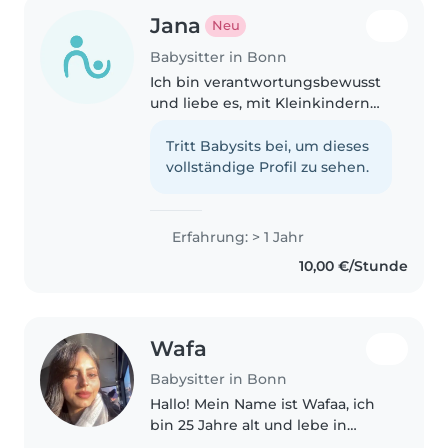
Jana
Neu
Babysitter in Bonn
Ich bin verantwortungsbewusst
und liebe es, mit Kleinkindern
und Vorschulkindern zu
arbeiten. Ich kann Deutsch,
Tritt Babysits bei, um dieses
Englisch und Russisch und helfe
vollständige Profil zu sehen.
gerne bei Hausaufgaben,
Hygiene und..
Erfahrung: > 1 Jahr
10,00 €/Stunde
Wafa
Babysitter in Bonn
Hallo! Mein Name ist Wafaa, ich
bin 25 Jahre alt und lebe in
Deutschland. Ich habe bereits