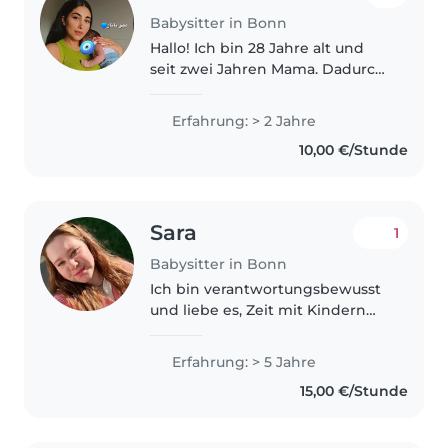
Babysitter in Bonn
Hallo! Ich bin 28 Jahre alt und
seit zwei Jahren Mama. Dadurch
habe ich viel Erfahrung in der
Betreuung von Babys und
Erfahrung: > 2 Jahre
Kleinkindern. Schon vorher habe
10,00 €/Stunde
ich regelmäßig auf meinen
jüngeren..
Sara
1
Babysitter in Bonn
Ich bin verantwortungsbewusst
und liebe es, Zeit mit Kindern
unterschiedlichen Alters,
besonders Babys und
Erfahrung: > 5 Jahre
Kleinkindern, zu verbringen. Ich
15,00 €/Stunde
habe fünf Jahre Erfahrung und
bin zertifiziert..