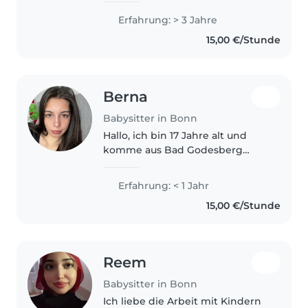
ein Jahr als Au-pair bei einer
Erfahrung: > 3 Jahre
deutschen Familie gearbeitet
15,00 €/Stunde
und dabei wertvolle
Erfahrungen..
Berna
Babysitter in Bonn
Hallo, ich bin 17 Jahre alt und
komme aus Bad Godesberg
(Heiderhof). Ich suche einen
Babysitter-Job und habe viel
Erfahrung: < 1 Jahr
Freude am Umgang mit
15,00 €/Stunde
Kindern. Ich bin geduldig,
zuverlässig und spiele..
Reem
Babysitter in Bonn
Ich liebe die Arbeit mit Kindern