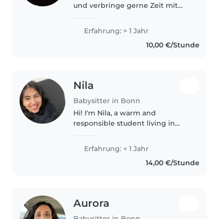
und verbringe gerne Zeit mit
ihnen. Bereits habe ich in einem
Kindergarten gearbeitet und
Erfahrung: > 1 Jahr
dadurch wertvolle Erfahrungen
10,00 €/Stunde
im Umgang mit Kindern
gesammelt...
Nila
Babysitter in Bonn
Hi! I'm Nila, a warm and
responsible student living in
Germany. I've always loved
children and naturally get along
Erfahrung: < 1 Jahr
very well with them. Ever since I
14,00 €/Stunde
was younger, I enjoyed
spending..
Aurora
Babysitter in Bonn