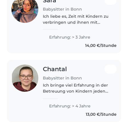
Sara
Babysitter in Bonn
Ich liebe es, Zeit mit Kindern zu
verbringen und ihnen mit
Einfühlungsvermögen zu
begegnen. Mit drei Jahren
Erfahrung: > 3 Jahre
Erfahrung in der
14,00 €/Stunde
Kinderbetreuung von Babys bis
zu Teenagern kenne ich mich..
Chantal
Babysitter in Bonn
Ich bringe viel Erfahrung in der
Betreuung von Kindern jeden
Alters mit – von Baby bis
Grundschulkind. Meine
Erfahrung: > 4 Jahre
Ausbildung als Kinderpflegerin
13,00 €/Stunde
und die Arbeit mit Kindern mit
besonderen..