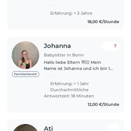
bin eine zuverlässige, geduldige
und liebevolle Babysitterin. Ich
Erfahrung: > 2 Jahre
habe Erfahrung mit Kindern aus
18,00 €/Stunde
meiner Familie sowie..
Johanna
7
Babysitter in Bonn
Hallo liebe Eltern 👋🏻 Mein
Name ist Johanna und ich bin 17
Jahre alt. Als
Familienfavorit
verantwortungsbewusste und
Erfahrung: > 1 Jahr
fürsorgliche Babysitterin biete
Durchschnittliche
ich Ihnen kompetente
Antwortzeit: 18 Minuten
Betreuung für Ihre Kinder im..
12,00 €/Stunde
Ati