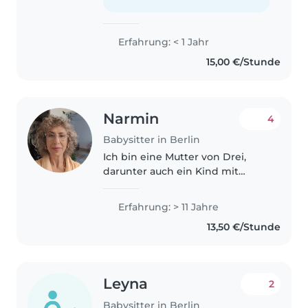
Ich kann gut kochen, liebe Tiere..
Erfahrung: < 1 Jahr
15,00 €/Stunde
Narmin
4
Babysitter in Berlin
Ich bin eine Mutter von Drei,
darunter auch ein Kind mit
Behinderungen und habe auch
seit knapp 5 Jahren als
Erfahrung: > 11 Jahre
Kindertagesmutter Gearbeitet.
13,50 €/Stunde
Ich mache gerne Witze und
bereite den Kindern..
Leyna
2
Babysitter in Berlin