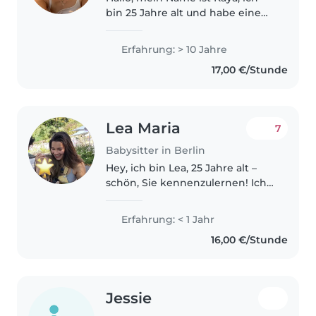
bin 25 Jahre alt und habe eine
abgeschlossene
Berufsausbildung zur
Erfahrung: > 10 Jahre
Ergotherapeutin. Nachdem ich
17,00 €/Stunde
ein Jahr in einer
ergotherapeutischen Praxis für
Kinder..
Lea Maria
7
Babysitter in Berlin
Hey, ich bin Lea, 25 Jahre alt –
schön, Sie kennenzulernen! Ich
bin eine einfühlsame Person,
bringe Wärme in alles, was ich
Erfahrung: < 1 Jahr
tue, und gelte als verlässlich und
16,00 €/Stunde
kompetent in der
zwischenmenschlichen..
Jessie