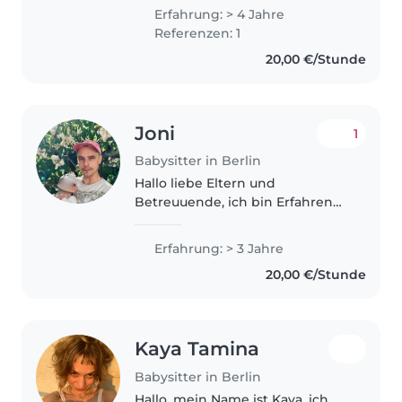
mit Kindern und liebe es, Zeit
Erfahrung: > 4 Jahre
mit ihnen zu verbringen. Ich
Referenzen: 1
habe Kunstgeschichte studiert..
20,00 €/Stunde
Joni
1
Babysitter in Berlin
Hallo liebe Eltern und
Betreuuende, ich bin Erfahren
im Umgang mit Kindern, habe
schon von frühester Kindheit an
Erfahrung: > 3 Jahre
Care Arbeit übernommen und
20,00 €/Stunde
freue mich auf die Arbeit in
Familien,..
Kaya Tamina
Babysitter in Berlin
Hallo, mein Name ist Kaya, ich