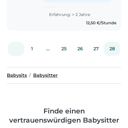
auf Kinder in meiner Familie. Ich
mache das..
Erfahrung: > 2 Jahre
12,50 €/Stunde
1
...
25
26
27
28
Babysits
Babysitter
Finde einen
vertrauenswürdigen Babysitter