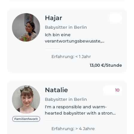
Hajar
Babysitter in Berlin
Ich bin eine
verantwortungsbewusste,
kreative und freundliche
Betreuerin in ihren 20ern, die
Erfahrung: < 1 Jahr
gerne mit Kindern spielt und
13,00 €/Stunde
sich um sie kümmert. Ich habe
Erfahrung mit Vorschulkindern,..
Natalie
10
Babysitter in Berlin
I'm a responsible and warm-
hearted babysitter with a strong
educational background and
Familienfavorit
extensive experience working
Erfahrung: > 4 Jahre
with young children. I hold a