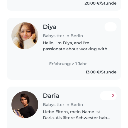
20,00 €/Stunde
Master's degree in Russian and
Chinese..
Diya
Babysitter in Berlin
Hello, I'm Diya, and I'm
passionate about working with
children. I have experience
caring for kids aged 1–6 years,
Erfahrung: > 1 Jahr
both in professional settings and
13,00 €/Stunde
in my own home with relatives...
Daria
2
Babysitter in Berlin
Liebe Eltern, mein Name ist
Daria. Als ältere Schwester habe
ich viel Erfahrung im Umgang