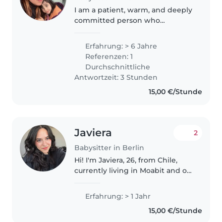
I am a patient, warm, and deeply
committed person who
genuinely loves spending time
with children. Over the years, I
Erfahrung: > 6 Jahre
have cared for children in several
Referenzen: 1
different countries, and each..
Durchschnittliche
Antwortzeit: 3 Stunden
15,00 €/Stunde
Javiera
2
Babysitter in Berlin
Hi! I'm Javiera, 26, from Chile,
currently living in Moabit and on
a Working Holiday visa. I'm a
clinical child psychologist, and
Erfahrung: > 1 Jahr
over the past couple of years I've
15,00 €/Stunde
been working closely..