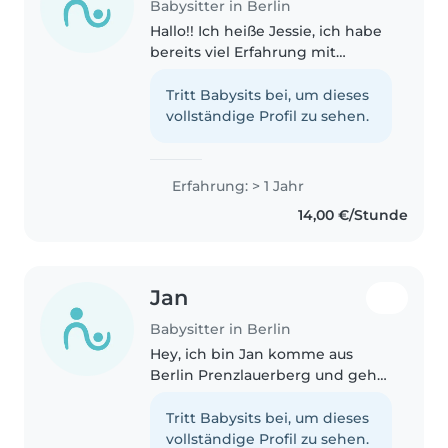
Babysitter in Berlin
Hallo!! Ich heiße Jessie, ich habe
bereits viel Erfahrung mit
Kindern sammeln können. (dazu
habe ich noch ein Praktikum im
Tritt Babysits bei, um dieses
Kindergarten absolviert.) Ich bin
vollständige Profil zu sehen.
zuverlässig und liebevoll..
Erfahrung: > 1 Jahr
14,00 €/Stunde
Jan
Babysitter in Berlin
Hey, ich bin Jan komme aus
Berlin Prenzlauerberg und gehe
auf ein Gymnasium in die 9.
Klasse. Ich liebe Kinder und
Tritt Babysits bei, um dieses
verbringe gerne Zeit mit ihnen.
vollständige Profil zu sehen.