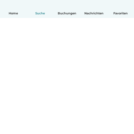
Home
Suche
Buchungen
Nachrichten
Favoriten
Deutsch
So funktionierts
Hilfe
Bedingungen & Datenschutz
Preise
Impressum
Babysits für Berufstätige
Community Leitfaden
© Babysits B.V.