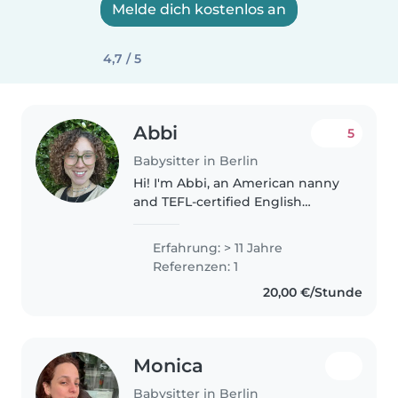
Melde dich kostenlos an
4,7 / 5
Abbi
5
Babysitter in Berlin
Hi! I'm Abbi, an American nanny
and TEFL-certified English
teacher with several years of
experience working with babies,
Erfahrung: > 11 Jahre
toddlers, and school-aged
Referenzen: 1
children. I've worked as a
20,00 €/Stunde
private..
Monica
Babysitter in Berlin