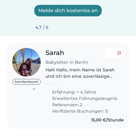
Melde dich kostenlos an
4,7 / 5
Sarah
21
Babysitter in Berlin
Halli Hallo, mein Name ist Sarah
und ich bin eine zuverlässige
und einfühlsame Babysitterin,
Familienfavorit
die mit ganzem Herzen dafür
(1)
Erfahrung: > 4 Jahre
sorgt, dass Kinder nicht nur
Erweitertes Führungszeugnis
sicher sind, sondern auch eine..
Referenzen: 2
Verifizierte Buchungen: 5
15,00 €/Stunde