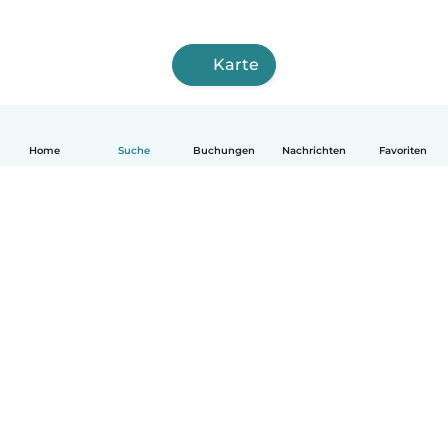
Karte
Home
Suche
Buchungen
Nachrichten
Favoriten
Deutsch
So funktionierts
Hilfe
Bedingungen & Datenschutz
Preise
Impressum
Babysits für Berufstätige
Community Leitfaden