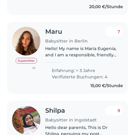
environment, supporting daily
20,00 €/Stunde
routines,..
Maru
7
Babysitter in Berlin
Hello! My name is Maria Eugenia,
and I am a responsible, friendly
and caring babysitter living in
Supersitter
Neukölln, Berlin. I have
(2)
Erfahrung: > 3 Jahre
experience working with
Verifizierte Buchungen: 4
children as both a babysitter
15,00 €/Stunde
and..
Shilpa
9
Babysitter in Ingolstadt
Hello dear parents, This is Dr
Shilpa, persuing my post