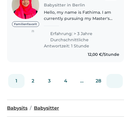
Babysitter in Berlin
Hello, my name is Fathima. I am
currently pursuing my Master's
degree. Alongside my studies, I
Familienfavorit
am passionate about working
(1)
Erfahrung: > 3 Jahre
with children and offering
Durchschnittliche
families reliable support. I..
Antwortzeit: 1 Stunde
12,00 €/Stunde
1
2
3
4
...
28
Babysits
Babysitter