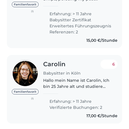
graduation in Healthcare
Familienfavorit
management here in Germany.I
(1)
Erfahrung: > 11 Jahre
have 2 sons ( grown ups) & have
Babysitter Zertifikat
experience babysitting children
Erweitertes Führungszeugnis
of age..
Referenzen: 2
15,00 €/Stunde
Carolin
6
Babysitter in Köln
Hallo mein Name ist Carolin, Ich
bin 25 Jahre alt und studiere
Medizin. Seit meinem 13
Familienfavorit
Lebensjahr babysitte Ich für
(1)
Erfahrung: > 11 Jahre
Familien mit Kindern
Verifizierte Buchungen: 2
verschiedener Altersgruppen,
17,00 €/Stunde
bei manchen Familien..