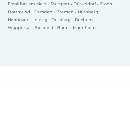
Frankfurt am Main
Stuttgart
Düsseldorf
Essen
Dortmund
Dresden
Bremen
Nürnberg
Hannover
Leipzig
Duisburg
Bochum
Wuppertal
Bielefeld
Bonn
Mannheim
Karlsruhe
Wiesbaden
Münster
Gelsenkirchen
Aachen
Mönchengladbach
Augsburg
Chemnitz
Kiel
Braunschweig
Krefeld
Halle (Saale)
Magdeburg
Oberhausen
Mainz
Freiburg im Breisgau
Erfurt
Lübeck
Hagen
Rostock