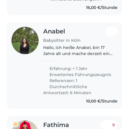
bin Erfahrungen..
16,00 €/Stunde
Anabel
Babysitter in Köln
Hallo, ich heiße Anabel, bin 17
Jahre alt und mache derzeit ein
FSJ in einem Kindergarten. Dort
betreue ich Kinder im Alter von
Erfahrung: > 1 Jahr
2 bis 6 Jahren und sammle
Erweitertes Führungszeugnis
täglich wertvolle praktische..
Referenzen: 1
Durchschnittliche
Antwortzeit: 6 Minuten
10,00 €/Stunde
Fathima
9