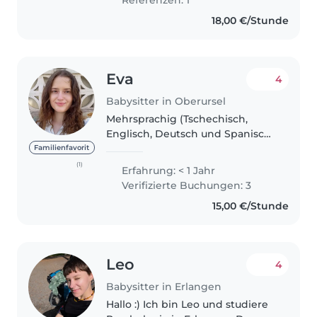
Referenzen: 1
degree at FU Berlin and..
18,00 €/Stunde
Eva
4
Babysitter in Oberursel
Mehrsprachig (Tschechisch,
Englisch, Deutsch und Spanisch),
kreativ, aktiv und freundlich.
Familienfavorit
Ehemalige Medizinstudentin (ich
(1)
Erfahrung: < 1 Jahr
musste mein Studium leider
Verifizierte Buchungen: 3
unterbrechen) mit Erfahrung in..
15,00 €/Stunde
Leo
4
Babysitter in Erlangen
Hallo :) Ich bin Leo und studiere