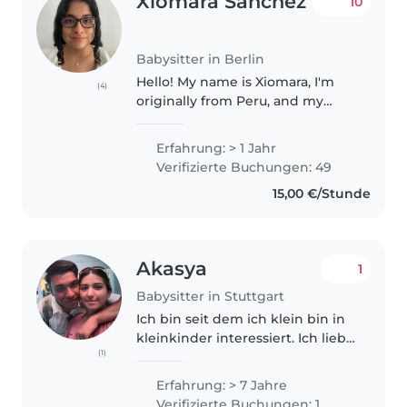
Xiomara Sanchez
10
Babysitter in Berlin
Hello! My name is Xiomara, I'm
(4)
originally from Peru, and my
native language is Spanish. I also
speak English fluently and I'm
Erfahrung: > 1 Jahr
currently living in Berlin, where I
Verifizierte Buchungen: 49
study German intensively..
15,00 €/Stunde
Akasya
1
Babysitter in Stuttgart
Ich bin seit dem ich klein bin in
kleinkinder interessiert. Ich liebe
(1)
es Zeit mit ihnen zu verbringen
und auch neue Entwicklungen
Erfahrung: > 7 Jahre
zu sehen. Ich habe seit dem ich 7
Verifizierte Buchungen: 1