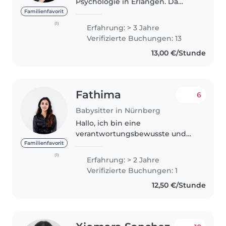
Psychologie in Erlangen. Da
meine Schwester elf Jahre
Familienfavorit
jünger ist, habe ich viel
(1)
Erfahrung: > 3 Jahre
Erfahrung mit Kinderbetreuung.
Verifizierte Buchungen: 13
Ich habe aber noch nie fremden
13,00 €/Stunde
Kindern..
Fathima
6
Babysitter in Nürnberg
Hallo, ich bin eine
verantwortungsbewusste und
kreative 25-jährige Babysitterin
Familienfavorit
mit 2 Jahren Erfahrung in der
(1)
Erfahrung: > 2 Jahre
Betreuung von Babys,
Verifizierte Buchungen: 1
Kleinkindern und
12,50 €/Stunde
Vorschulkindern. Ich
beschäftige..