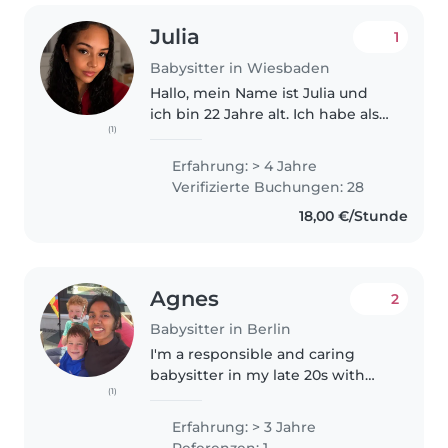
Julia
1
Babysitter in Wiesbaden
Hallo, mein Name ist Julia und
ich bin 22 Jahre alt. Ich habe als
(1)
Trainerin 5 Jahre lang
verschiedene
Erfahrung: > 4 Jahre
Kindermannschaften trainiert
Verifizierte Buchungen: 28
und dabei gelernt,
18,00 €/Stunde
Verantwortung zu übernehmen
und..
Agnes
2
Babysitter in Berlin
I'm a responsible and caring
babysitter in my late 20s with
(1)
three years of experience
looking after children of all ages.
Erfahrung: > 3 Jahre
I'm currently pursuing a master's