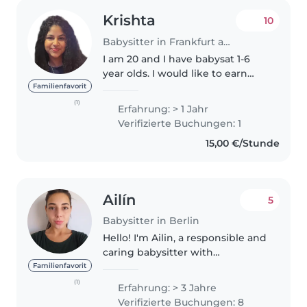
Krishta
10
Babysitter in Frankfurt am Main
I am 20 and I have babysat 1-6
year olds. I would like to earn
money so that I can spend on
Familienfavorit
travel or meals now that I am in
(1)
Erfahrung: > 1 Jahr
Germany for university. I can
Verifizierte Buchungen: 1
help with homework, keeping..
15,00 €/Stunde
Ailín
5
Babysitter in Berlin
Hello! I'm Ailin, a responsible and
caring babysitter with
experience looking after
Familienfavorit
children aged 2 to 8. I enjoy
(1)
Erfahrung: > 3 Jahre
creating a safe, calm and fun
Verifizierte Buchungen: 8